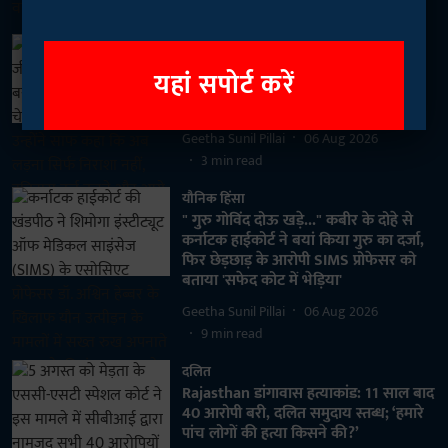
3
min read
महिला न्यूज़
“कभी लगता था इस निजाम से लड़ना
यहां सपोर्ट करें
नामुमकिन है, आज लगता है जीता भी जा
सकता है…": आइसा अध्यक्ष नेहा
Geetha Sunil Pillai
06 Aug 2026
3
min read
यौनिक हिंसा
" गुरु गोविंद दोऊ खड़े..." कबीर के दोहे से
कर्नाटक हाईकोर्ट ने बयां किया गुरु का दर्जा,
फिर छेड़छाड़ के आरोपी SIMS प्रोफेसर को
बताया 'सफेद कोट में भेड़िया'
Geetha Sunil Pillai
06 Aug 2026
9
min read
दलित
Rajasthan डांगावास हत्याकांड: 11 साल बाद
40 आरोपी बरी, दलित समुदाय स्तब्ध; ‘हमारे
पांच लोगों की हत्या किसने की?’