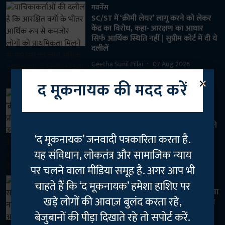
गवर्नेंस
SC/ST में ‘क्रीमी लेयर’ लागू करने को लेकर
केंद्र का विरोध, कहा- आरक्षण का आधार
सिर्फ आर्थिक स्थिति नहीं | सुप्रीम कोर्ट में दी ये
दलीलें
Geetha Sunil Pillai
07 Aug 2026
×
4
min read
द मूकनायक की मदद करें
दलित
TM स्पेशल | SC/ST में ‘क्रीमी लेयर’ और
पीढ़ीगत आरक्षण प्रतिबंध के खिलाफ IRS
अफसर नेत्रपाल के 10 तर्क: आंकड़े क्या बताते
हैं?
‘द मूकनायक’ जनवादी पत्रकारिता करता है.
Geetha Sunil Pillai
07 Aug 2026
यह संविधान, लोकतंत्र और सामाजिक न्याय
8
min read
पर चलने वाला मीडिया समूह है. अगर आप भी
समाज
चाहते हैं कि ‘द मूकनायक’ हमेशा हाशिए पर
GenZ Rising Tour | जंतर मंतर के बाद युवा
खड़े लोगों की आवाज़ बुलंद करता रहे,
सिर्फ सड़क पर नहीं, झकझोर रहे पूरा सिस्टम
बेजुबानों की पीड़ा दिखाते रहे तो सपोर्ट करें.
Geetha Sunil Pillai
07 Aug 2026