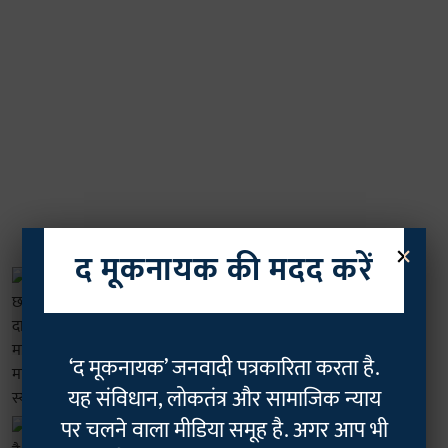
×
द मूकनायक की मदद करें
महिला न्यूज़
रांची में आइसा अध्यक्ष नेहा बोरा पर फेंकी
स्याही, नेहा बोलीं- "दिल्ली में पेलेट गन झेली,
यह साधारण स्याही कुछ नहीं बिगाड़ सकती"
‘द मूकनायक’ जनवादी पत्रकारिता करता है.
Geetha Sunil Pillai
07 Aug 2026
3
min read
यह संविधान, लोकतंत्र और सामाजिक न्याय
पर चलने वाला मीडिया समूह है. अगर आप भी
गवर्नेंस