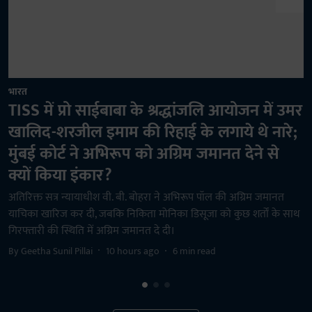
भारत
मज
TISS में प्रो साईबाबा के श्रद्धांजलि आयोजन में उमर
प
खालिद-शरजील इमाम की रिहाई के लगाये थे नारे;
च
मुंबई कोर्ट ने अभिरूप को अग्रिम जमानत देने से
प्
क्यों किया इंकार?
मी
म
अतिरिक्त सत्र न्यायाधीश वी. बी. बोहरा ने अभिरूप पॉल की अग्रिम जमानत
B
याचिका खारिज कर दी, जबकि निकिता मोनिका डिसूजा को कुछ शर्तों के साथ
गिरफ्तारी की स्थिति में अग्रिम जमानत दे दी।
By
Geetha Sunil Pillai
10 hours ago
6
min read