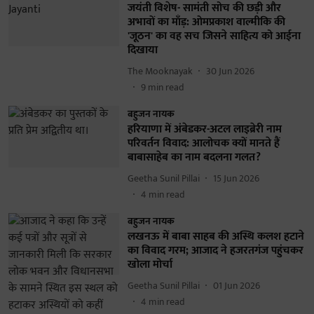
जयंती विशेष- सामंती सोच की छड़ी और
अभावों का माँड़: ओमप्रकाश वाल्मीकि की
'जूठन' का वह सच जिसने साहित्य को आईना
दिखाया
The Mooknayak
30 Jun 2026
9
min read
बहुजन नायक
हरियाणा में अंबेडकर-अटल लाइब्रेरी नाम
परिवर्तन विवाद: आलोचक क्यों मानते हैं
बाबासाहेब का नाम बदलना गलत?
Geetha Sunil Pillai
15 Jun 2026
4
min read
बहुजन नायक
लखनऊ में बाबा साहब की अस्थि कलश हटाने
का विवाद गरम; आजाद ने हजरतगंज पहुंचकर
खोला मोर्चा
Geetha Sunil Pillai
01 Jun 2026
4
min read