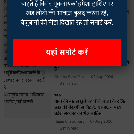
SC/ST में ‘क्रीमी लेयर’ लागू करने को लेकर
चाहते हैं कि ‘द मूकनायक’ हमेशा हाशिए पर
केंद्र का विरोध, कहा- आरक्षण का आधार
खड़े लोगों की आवाज़ बुलंद करता रहे,
सिर्फ आर्थिक स्थिति नहीं | सुप्रीम कोर्ट में दी ये
दलीलें
बेजुबानों की पीड़ा दिखाते रहे तो सपोर्ट करें.
Geetha Sunil Pillai
07 Aug 2026
4
min read
दलित
यहां सपोर्ट करें
TM स्पेशल | SC/ST में ‘क्रीमी लेयर’ और
पीढ़ीगत आरक्षण प्रतिबंध के खिलाफ IRS
अफसर नेत्रपाल के 10 तर्क: आंकड़े क्या बताते
हैं?
Geetha Sunil Pillai
07 Aug 2026
8
min read
भारत
पानी की बोतल छूने पर चौथी कक्षा के दलित
छात्र की बेरहमी से पिटाई, NHRC ने मध्य
प्रदेश सरकार को भेज नोटिस
Rajan Chaudhary
07 Aug 2026
2
min read