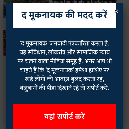
राष्ट्रपति द्रौपदी मुर्मू सहित कई राजनीतिक
×
हस्तियों ने बाबा साहेब अंबेडकर को दी
द मूकनायक की मदद करें
श्रद्धांजलि
IANS News
06 Dec 2024
4
min read
समाज
लखनऊ में बाबा साहेब के महापरिनिर्वाण
‘द मूकनायक’ जनवादी पत्रकारिता करता है.
दिवस पर दी जाएगी सुर श्रद्धांजलि
यह संविधान, लोकतंत्र और सामाजिक न्याय
The Mooknayak
04 Dec 2024
पर चलने वाला मीडिया समूह है. अगर आप भी
2
min read
चाहते हैं कि ‘द मूकनायक’ हमेशा हाशिए पर
खड़े लोगों की आवाज़ बुलंद करता रहे,
Read More
बेजुबानों की पीड़ा दिखाते रहे तो सपोर्ट करें.
यहां सपोर्ट करें