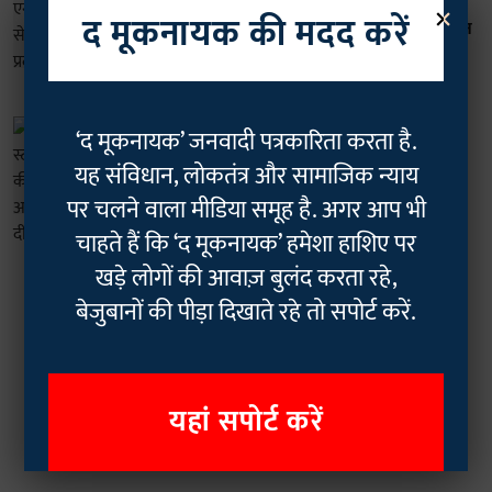
×
'ऑफलाइन' मोड हों सभी एग्जाम: महाराष्ट्र में
द मूकनायक की मदद करें
पेपर लीक से गुस्साए छात्रों का जोरदार प्रदर्शन
Geetha Sunil Pillai
06 Jul 2026
2
min read
भारत
‘द मूकनायक’ जनवादी पत्रकारिता करता है.
"पीआर स्टंट के लिए बुक स्टोर से उठाई बाबा
यह संविधान, लोकतंत्र और सामाजिक न्याय
साहब की किताब...": वंचित बहुजन आघाडी
का CJP फाउंडर दीपके पर तंज!
पर चलने वाला मीडिया समूह है. अगर आप भी
Geetha Sunil Pillai
11 Jun 2026
चाहते हैं कि ‘द मूकनायक’ हमेशा हाशिए पर
3
min read
खड़े लोगों की आवाज़ बुलंद करता रहे,
बेजुबानों की पीड़ा दिखाते रहे तो सपोर्ट करें.
Read More
यहां सपोर्ट करें