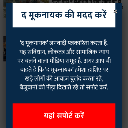
पीएम मोदी ने दीक्षाभूमि में बाबा साहब को दी
×
श्रद्धांजलि, कहा- 'यहां आने का सौभाग्य पाकर
द मूकनायक की मदद करें
अभिभूत हूं'
The Mooknayak
30 Mar 2025
2
min read
भारत
‘द मूकनायक’ जनवादी पत्रकारिता करता है.
महापरिनिर्वाण दिवस : ज़मीन से हज़ारों फीट
यह संविधान, लोकतंत्र और सामाजिक न्याय
ऊपर जब आसमान में गूंजा 'बाबा साहब' का
नाम, गर्व से भर उठा दिल!
पर चलने वाला मीडिया समूह है. अगर आप भी
Geetha Sunil Pillai
09 Dec 2024
चाहते हैं कि ‘द मूकनायक’ हमेशा हाशिए पर
4
min read
खड़े लोगों की आवाज़ बुलंद करता रहे,
बेजुबानों की पीड़ा दिखाते रहे तो सपोर्ट करें.
Read More
यहां सपोर्ट करें