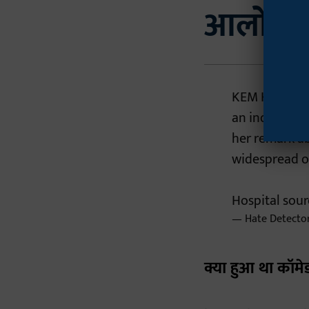
आलोचना
KEM Hospital
an inquiry i
her remark ab
widespread o
Hospital sou
— Hate Detecto
क्या हुआ था कॉमेड