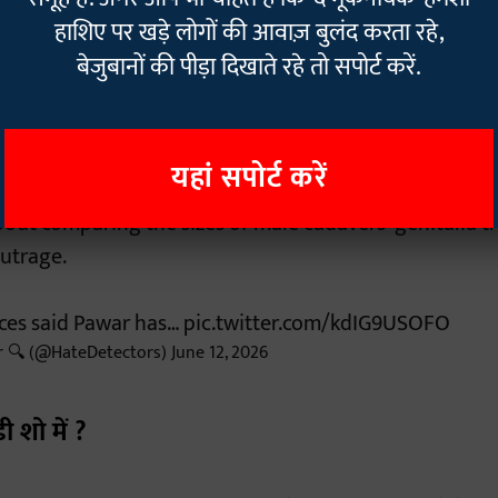
 हुई।
हाशिए पर खड़े लोगों की आवाज़ बुलंद करता रहे,
बेजुबानों की पीड़ा दिखाते रहे तो सपोर्ट करें.
 in Mumbai, where MBBS student Sejal Pawar studies, 
यहां सपोर्ट करें
nto comments she made during comedian Pranit More's
out comparing the sizes of male cadavers' genitalia t
utrage.
rces said Pawar has…
pic.twitter.com/kdIG9USOFO
r 🔍 (@HateDetectors)
June 12, 2026
ी शो में ?