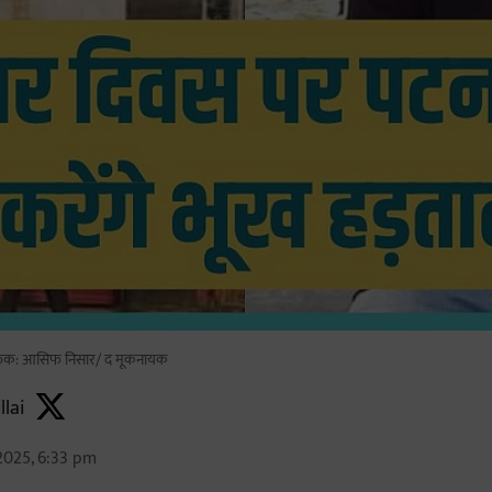
ाफिक: आसिफ निसार/ द मूकनायक
llai
2025, 6:33 pm