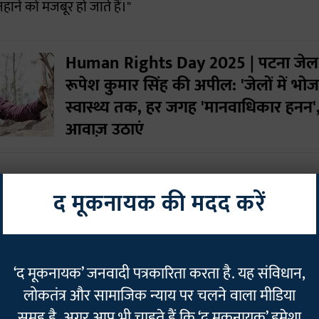
हाने को मजबूर हो जाते हैं।"
Human Rights Day 2025 | पटना जेल में
रूपेश कुमार सिंह की अपील: 'जेलों में भो
स्वास्थ्य तक, हर जगह 'मानवाधिकार हनन',
आवाज़ उठाएं
रखते हुए कैदियों ने निम्नलिखित छह मांगें रखी हैं:
द मूकनायक की मदद करें
्युअल की डाइट के अनुसार नाश्ता, खाना दिया जाए, कटौती न किया जा
ातुन या टूथपेस्ट दिया जाए।
‘द मूकनायक’ जनवादी पत्रकारिता करता है. यह संविधान,
इलाज की व्यवस्था कारा अस्पताल में किया जाए, यहाँ इलाज न हो पाने 
लोकतंत्र और सामाजिक न्याय पर चलने वाला मीडिया
ं यथाशीघ्र ले जाया जाए, टाल-मटोल न किया जाए।
समूह है. अगर आप भी चाहते हैं कि ‘द मूकनायक’ हमेशा