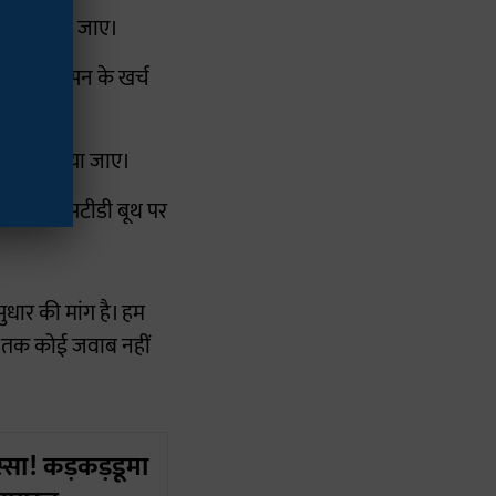
े नल लगाया जाए।
ा जेल प्रशासन के खर्च
ंतरण न किया जाए।
प्रतिदिन एसटीडी बूथ पर
ुधार की मांग है। हम
ब तक कोई जवाब नहीं
स्सा! कड़कड़डूमा