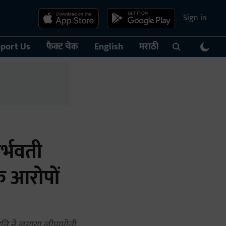
Sign in
port Us
फैक्ट चेक
English
मराठी
र्भवती
े आरोपों
पति ने लगाया लीपापोती