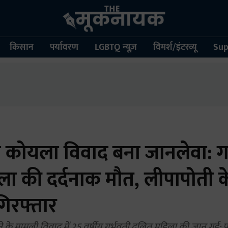
किसान
पर्यावरण
LGBTQ न्यूज़
विमर्श/इंटरव्यू
Sup
 कोयला विवाद बना जानलेवा: ग
ा की दर्दनाक मौत, लीपापोती क
गिरफ्तार
े के मामूली विवाद में 25 वर्षीय गर्भवती दलित महिला की जान गई; 