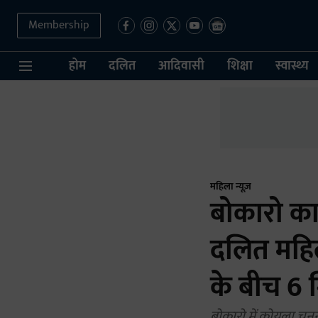
Membership
होम
दलित
आदिवासी
शिक्षा
स्वास्थ्य
महिला न्यूज़
बोकारो का
दलित महिल
के बीच 6 
बोकारो में कोयला चुनन