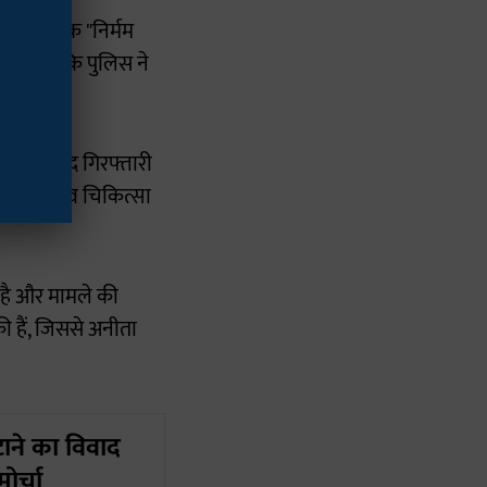
 ने इसे एक "निर्मम
 दावा है कि पुलिस ने
्द से जल्द गिरफ्तारी
मिल पुलिस व चिकित्सा
 है और मामले की
की हैं, जिससे अनीता
ने का विवाद
र्चा