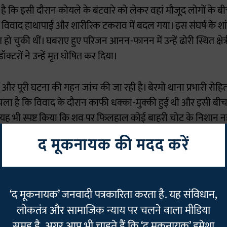
है कि इसी दौरान कोयले के बंटवारे को लेकर वहां मौजूद लोगों के
ह विवाद हाथापाई और शारीरिक टकराव में बदल गया। इस संघर्ष के शा
ो चुकी थीं। घबराए हुए परिजन आनन-फानन में उन्हें ढोरी स्थित क्षेत
ॉक्टरों ने उन्हें मृत घोषित कर दिया।
और पूरी घटना की गहन जांच की जा रही है। बेरमो थाना प्रभारी रोहि
 चला है कि विवाद के दौरान काफी धक्का-मुक्की हुई थी और इसी बीच
ंने यह भी स्पष्ट किया कि शव पर फिलहाल कोई बाहरी चोट के निशान नही
म और मेडिकल जांच के बाद ही पूरी तरह से साफ हो सकेगा।
द मूकनायक की मदद करें
ति महेश भुइयां ने पुलिस में औपचारिक शिकायत दर्ज कराई। अपनी शिक
ाद जानलेवा हो गया था जिसमें उनकी पत्नी की जान गई। उन्होंने स्
‘द मूकनायक’ जनवादी पत्रकारिता करता है. यह संविधान,
 हुए कहा कि प्रशासन उनकी पत्नी की मौत के लिए जिम्मेदार लोगों 
लोकतंत्र और सामाजिक न्याय पर चलने वाला मीडिया
न के बाद पुलिस महकमा हरकत में आया और छापेमारी कर छह लोगों क
समूह है. अगर आप भी चाहते हैं कि ‘द मूकनायक’ हमेशा