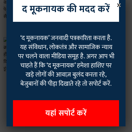
×
Rajasthan: वित्त विभाग के तुगलकी आदेश
द मूकनायक की मदद करें
से हड़कंप; पे-प्रोटेक्शन के नाम पर सैकड़ों
शिक्षकों से वसूली!
The Mooknayak
07 Jun 2026
2
min read
‘द मूकनायक’ जनवादी पत्रकारिता करता है.
आदिवासी
यह संविधान, लोकतंत्र और सामाजिक न्याय
राजस्थान के 6785 स्कूल क्रमोन्नत, लेकिन
पढ़ाने वाले ही नहीं: शिक्षकों ने याद दिलाया
पर चलने वाला मीडिया समूह है. अगर आप भी
2020 का काकरी डूंगरी आंदोलन!
चाहते हैं कि ‘द मूकनायक’ हमेशा हाशिए पर
Geetha Sunil Pillai
24 Apr 2026
खड़े लोगों की आवाज़ बुलंद करता रहे,
5
min read
बेजुबानों की पीड़ा दिखाते रहे तो सपोर्ट करें.
Read More
यहां सपोर्ट करें