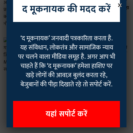
×
वर्धा हिंदी यूनिवर्सिटी में अनशनरत स्टूडेंट्स ने
द मूकनायक की मदद करें
पूछा- प्रशासन संवाद से बचकर क्यों अपना रहा
पुलिस और नोटिस के हथकंडे?
Geetha Sunil Pillai
12 Jul 2026
3
min read
‘द मूकनायक’ जनवादी पत्रकारिता करता है.
शिक्षा
यह संविधान, लोकतंत्र और सामाजिक न्याय
पीएचडी बंद, जेंडर स्टडीज गायब: जानिए क्या
हैं वो मुद्दे जिसके कारण महाराष्ट्र के MGAHV
पर चलने वाला मीडिया समूह है. अगर आप भी
में छात्र हुए सत्याग्रह को मजबूर!
चाहते हैं कि ‘द मूकनायक’ हमेशा हाशिए पर
The Mooknayak
08 Jul 2026
खड़े लोगों की आवाज़ बुलंद करता रहे,
4
min read
बेजुबानों की पीड़ा दिखाते रहे तो सपोर्ट करें.
Read More
यहां सपोर्ट करें