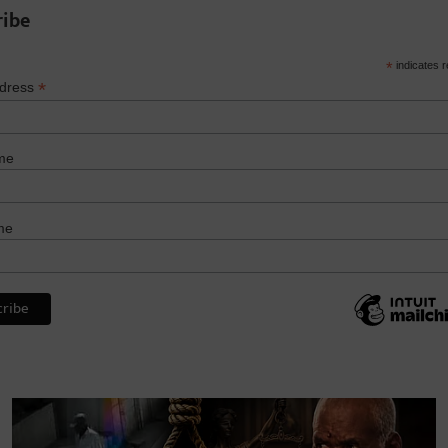
ribe
*
indicates r
*
ddress
me
me