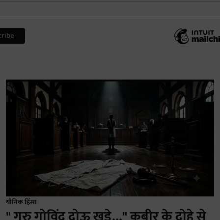
यौनिक हिंसा
" गुरु गोविंद दोऊ खड़े..." कबीर के दोहे से