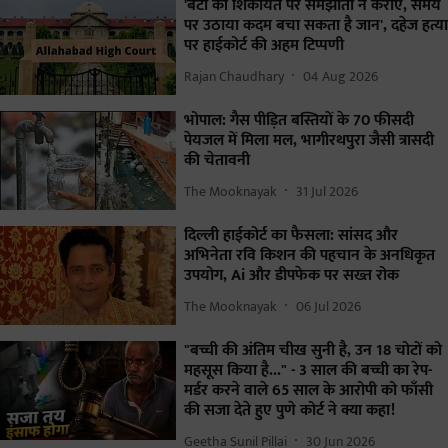
'बेटी की शिकायत पर समझौता न कराएं, समय
पर उठाया कदम बचा सकता है जान', दहेज हत्या
पर हाईकोर्ट की अहम टिप्पणी
Rajan Chaudhary
04 Aug 2026
भोपाल: गैस पीड़ित बस्तियों के 70 फीसदी
पेयजल में मिला मल, भागीरथपुरा जैसी त्रासदी
की चेतावनी
The Mooknayak
31 Jul 2026
दिल्ली हाईकोर्ट का फैसला: सांसद और
अभिनेता रवि किशन की पहचान के अनधिकृत
उपयोग, Ai और डीपफेक पर सख्त रोक
The Mooknayak
06 Jul 2026
"बच्ची की अंतिम चीख सुनी है, उन 18 चोटों को
महसूस किया है..." - 3 साल की बच्ची का रेप-
मर्डर करने वाले 65 साल के आरोपी को फाँसी
की सजा देते हुए पुणे कोर्ट ने क्या कहा!
Geetha Sunil Pillai
30 Jun 2026