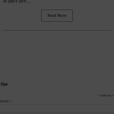
के प्रधान सचि ...
Read More
ribe
*
indicates r
*
ddress