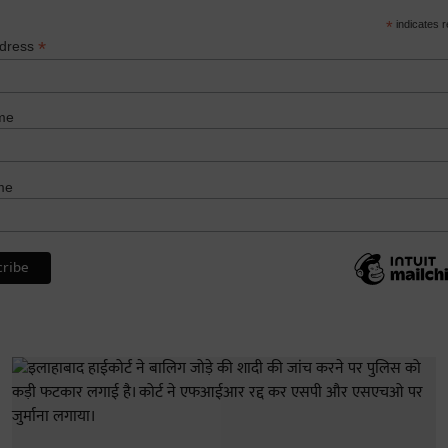
*
indicates r
*
ddress
me
me