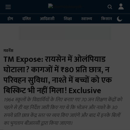
होम
दलित
आदिवासी
शिक्षा
स्वास्थ्य
किसान
पर्या
गवर्नेंस
TM Expose: रायसेन में ओलंपियाड
घोटाला? कागजों में ₹80 प्रति छात्र, न
परिवहन सुविधा, नाश्ते में बच्चों को एक
बिस्किट भी नहीं मिला! Exclusive
1964 स्कूलों के विद्यार्थियों के लिए बनाए गए 70 जन शिक्षण केंद्रों को
पहले से ही यह निर्देश जारी किए गए थे कि भोजन और नाश्ते के 30
रुपये प्रति छात्र केंद्र स्तर पर व्यय किए जाएंगे और बाद में इनके बिलों
का भुगतान बीआरसी द्वारा किया जाएगा।