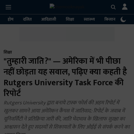
होम
दलित
आदिवासी
शिक्षा
स्वास्थ्य
किसान
पर्या
शिक्षा
"तुम्हारी जाति?" — अमेरिका में भी पीछा
नहीं छोड़ता यह सवाल, पढ़िए क्या कहती है
Rutgers University Task Force की
रिपोर्ट
Rutgers University द्वारा बनाये टास्क फोर्स की अहम रिपोर्ट में
खुलकर सामने आया अमेरिकन कैंपस में जातिवाद: रिपोर्ट के जवाब में
यूनिवर्सिटी ने प्रतिक्रिया जारी की, जाति भेदभाव के खिलाफ सुरक्षा का
आश्वासन देते हुए सदस्यों से शिकायतों के लिए ओईई से संपर्क करने का