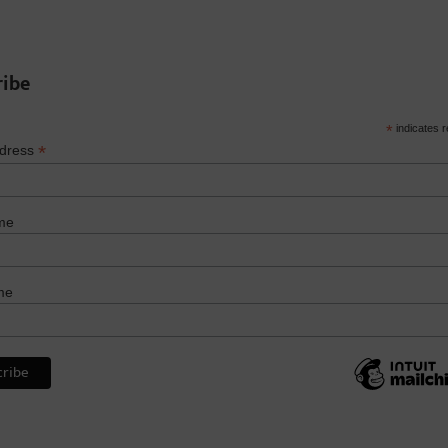
ribe
*
indicates r
*
ddress
me
me