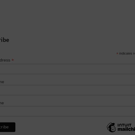
ribe
*
indicates r
*
ddress
me
me