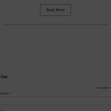
Read More
ribe
*
indicates r
*
ddress
me