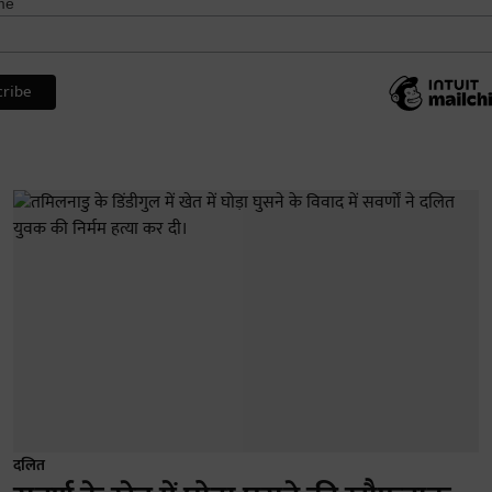
me
दलित