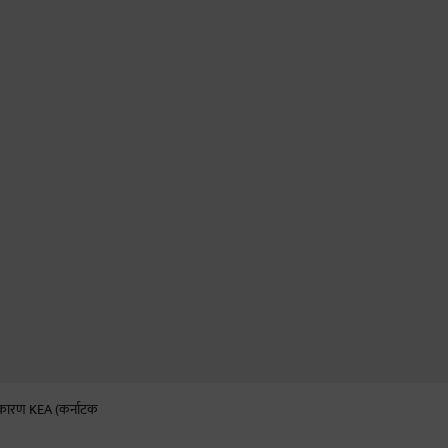
के कारण KEA (कर्नाटक