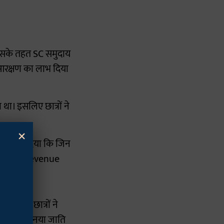
 इसके तहत SC समुदाय
रक्षण का लाभ दिया
ा। इसलिए छात्रों ने
×
े निर्देश दिया कि जिन
माणपत्र का Revenue
ाति के छात्रों ने
्र अभी तक नया जाति