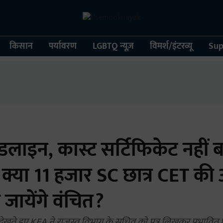
किसान
पर्यावरण
LGBTQ न्यूज़
विमर्श/इंटरव्यू
Sup
डलाइन, कास्ट सर्टिफिकेट नहीं ब
ं क्या 11 हजार SC छात्र CET की
ह जायेंगे वंचित?
ेखते हुए KEA ने राजस्व विभाग के सचिव को पत्र लिखकर प्रभावित छात्र