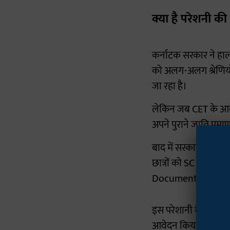
क्या है परेशनी क
कर्नाटक सरकार ने हाल
को अलग-अलग श्रेणिय
जा रहा है।
लेकिन जब CET के आवेद
अपने पुराने जाति प्रम
बाद में सरकार द्वारा 
छात्रों को SC के भीतर
Document (RD) नंबर 
इस परेशानी में 11 हजा
आवेदन किया। इनमें से