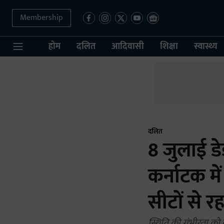
Membership
होम
दलित
आदिवासी
शिक्षा
स्वास्थ्य
दलित
8 जुलाई डे
कर्नाटक मे
सीटों से र
स्थिति की गंभीरता को द