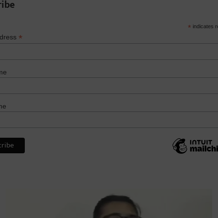
ribe
*
indicates r
*
ddress
me
me