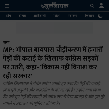
होम
दलित
आदिवासी
शिक्षा
स्वास्थ्य
किसान
पर्या
भारत
MP: भोपाल बायपास चौड़ीकरण में हजारों
पेड़ों की कटाई के खिलाफ कांग्रेस सड़कों
पर उतरी, कहा- ‘विकास नहीं विनाश कर
रही सरकार'
कांग्रेस जिलाध्यक्ष ने गंभीर आरोप लगाते हुए कहा कि पेड़ों की कटाई
बिना पूरी अनुमति और पारदर्शिता के की जा रही है। उन्होंने दावा किया
कि कटे हुए पेड़ों की लकड़ी को अवैध रूप से बेचा जा रहा है और इस पूरे
मामले में प्रशासन की भूमिका संदिग्ध है।