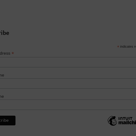
ribe
*
indicates r
*
ddress
me
me