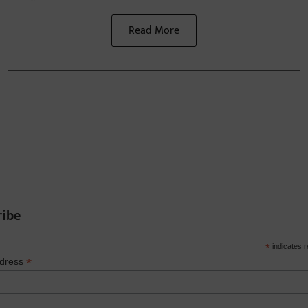
Read More
ribe
*
indicates r
*
ddress