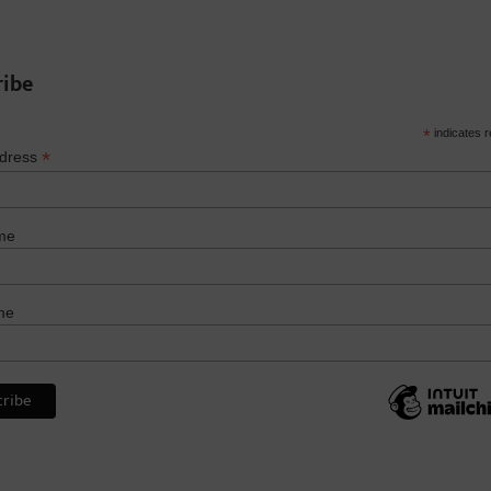
ribe
*
indicates r
*
ddress
me
me