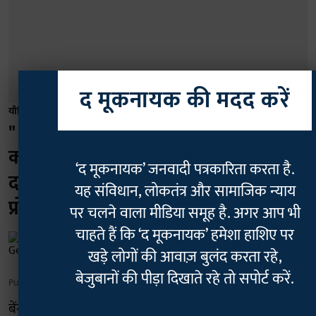
द मूकनायक की मदद करें
यौनिक हिंसा
" गुरु गोविंद दोऊ खड़े..." कबीर के दोहे से
कर्नाटक हाईकोर्ट ने बयां किया गुरु का
‘द मूकनायक’ जनवादी पत्रकारिता करता है.
दर्जा, फिर छेड़छाड़ के आरोपी SIMS
यह संविधान, लोकतंत्र और सामाजिक न्याय
प्रोफेसर को बताया 'सफेद कोट में भेड़िया'
पर चलने वाला मीडिया समूह है. अगर आप भी
चाहते हैं कि ‘द मूकनायक’ हमेशा हाशिए पर
Geetha Sunil Pillai
खड़े लोगों की आवाज़ बुलंद करता रहे,
बेजुबानों की पीड़ा दिखाते रहे तो सपोर्ट करें.
Published on
:
06 Aug 2026, 5:59 am
बेंगलुरु- कर्नाटक हाईकोर्ट की खंडपीठ ने शिमोगा इंस्टीट्यूट