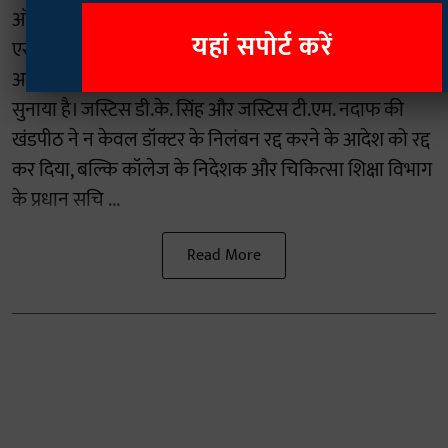
ऑफ मेडिकल साइंसेज (SIMS) के जनरल सर्जरी विभाग के
यहां सपोर्ट करें
एसोसिएट प्रोफेसर डॉ. अश्विन हेब्बर के खिलाफ चल रहे दो
अलग-अलग यौन उत्पीड़न मामलों में एक बेहद कड़ा फैसला
सुनाया है। जस्टिस डी.के. सिंह और जस्टिस टी.एम. नदाफ की
खंडपीठ ने न केवल डॉक्टर के निलंबन रद्द करने के आदेश को रद्द
कर दिया, बल्कि कॉलेज के निदेशक और चिकित्सा शिक्षा विभाग
के प्रधान सचि ...
Read More