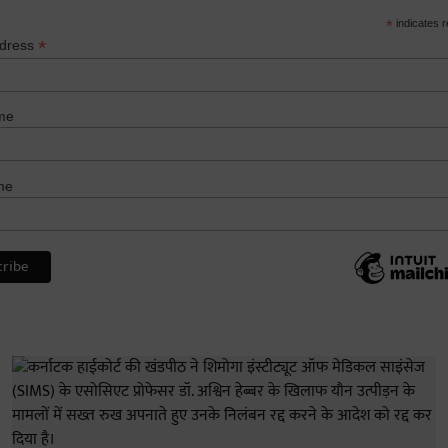
*
indicates r
*
ddress
me
me