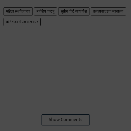
महिला सशक्तिकरण
मार्कंडेय काटजू
सुप्रीम कोर्ट न्यायाधीश
इलाहाबाद उच्च न्यायालय
कोर्ट भवन में एक पालनाघर
Show Comments