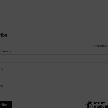
ribe
*
indicates r
*
ddress
me
me