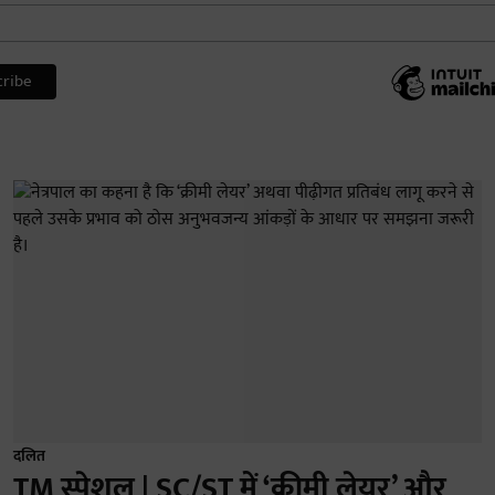
दलित
TM स्पेशल | SC/ST में ‘क्रीमी लेयर’ और