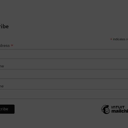
ribe
*
indicates r
*
ddress
me
me