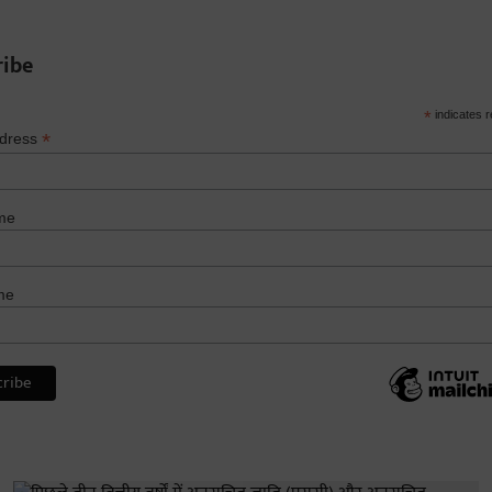
ribe
*
indicates r
*
ddress
me
me