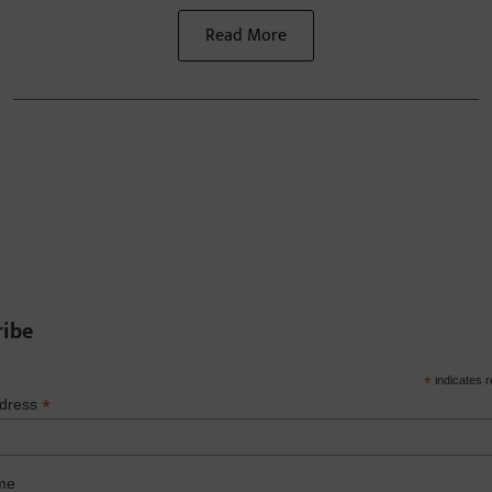
Read More
ribe
*
indicates r
*
ddress
me