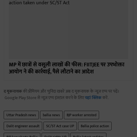
MP में छात्रों से वसूली लाखों की फीस: FIITJEE पर उपभोक्ता
आयोग ने की कार्रवाई, पैसे लौटाने का आदेश
द मूकनायक
की प्रीमियम और चुनिंदा खबरें अब द मूकनायक के न्यूज़ एप्प पर पढ़ें।
Google Play Store से न्यूज़ एप्प इंस्टाल करने के लिए
यहां क्लिक
करें.
Uttar Pradesh news
ballia news
BJP worker arrested
Dalit engineer assault
SC/ST Act case UP
Ballia police action