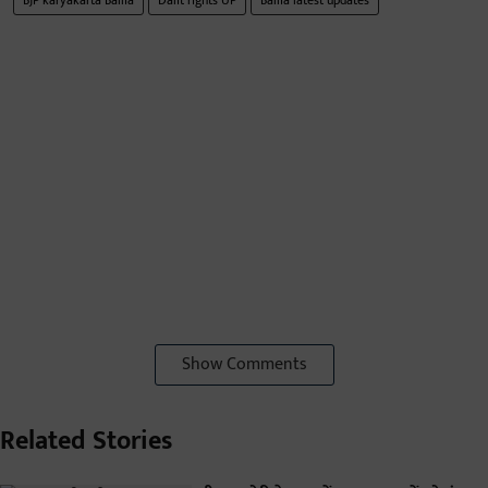
BJP karyakarta Ballia
Dalit rights UP
Ballia latest updates
Show Comments
Related Stories