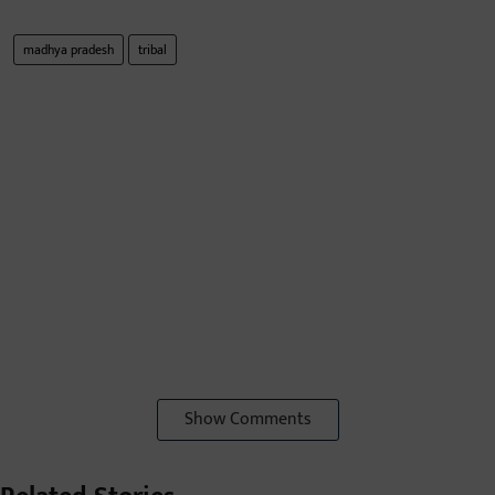
madhya pradesh
tribal
Show Comments