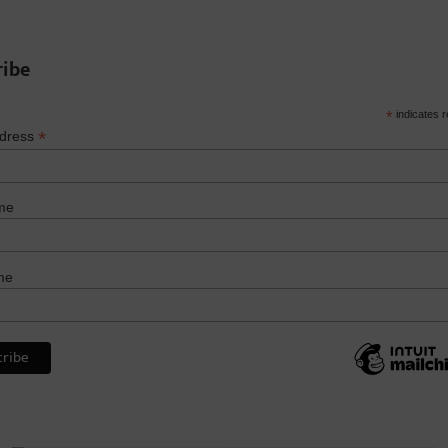
ribe
*
indicates r
*
ddress
me
me