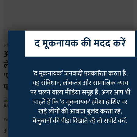
द मूकनायक की मदद करें
आदिवासी
आंध्र प्रदेश: आरक्षण बहाली की मांग को
लेकर 8 अगस्त को होगा आदिवासियों का
‘द मूकनायक’ जनवादी पत्रकारिता करता है.
'एजेंसी बंद', चप्पे-चप्पे पर पुलिस का सख्त
यह संविधान, लोकतंत्र और सामाजिक न्याय
पहरा
पर चलने वाला मीडिया समूह है. अगर आप भी
चाहते हैं कि ‘द मूकनायक’ हमेशा हाशिए पर
Rajan Chaudhary
खड़े लोगों की आवाज़ बुलंद करता रहे,
बेजुबानों की पीड़ा दिखाते रहे तो सपोर्ट करें.
Published on
:
06 Aug 2026, 6:43 am
आंध्र प्रदेश के आदिवासी संगठनों ने अपनी लंबित मांगों को लेकर