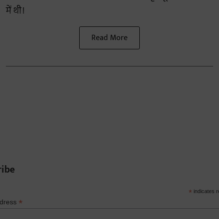
में थी।
Read More
ribe
*
indicates r
*
ddress