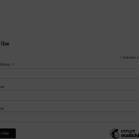
ribe
*
indicates r
*
ddress
me
me