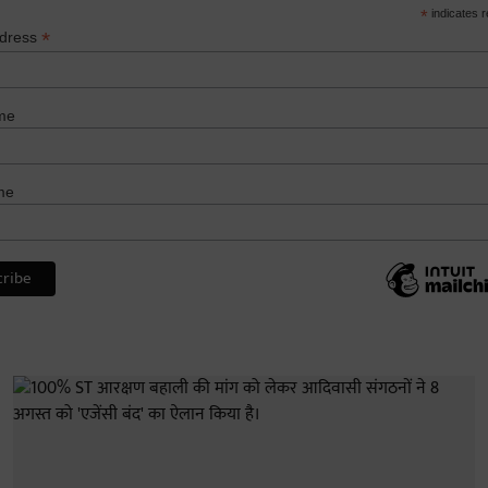
*
indicates r
*
ddress
me
me