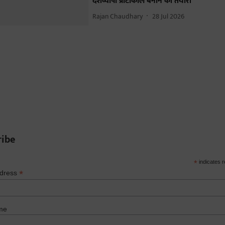
देशव्यापी प्रोटोकॉल बनाने की तैयारी
Rajan Chaudhary
28 Jul 2026
ribe
*
indicates r
*
ddress
me