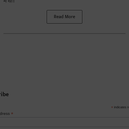
में थी।
Read More
ribe
*
indicates r
*
ddress