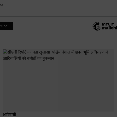
me
आदिवासी