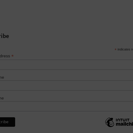
ribe
*
indicates r
*
ddress
me
me