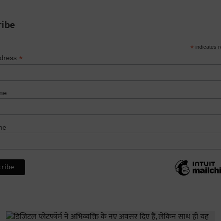
ribe
*
indicates r
*
ddress
me
me