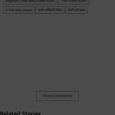
Indigenous Tribal Sahitya Sabha Assam
Tribal Protest Assam
CCTOA Rally Sonapur
असम आदिवासी विरोध
एसटी दर्जा असम
Show Comments
Related Stories