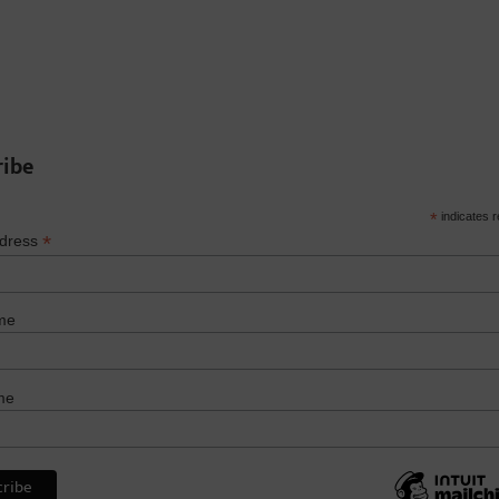
ribe
*
indicates r
*
ddress
me
me