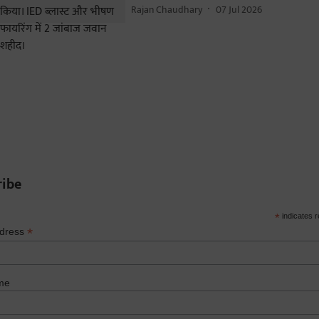
Rajan Chaudhary
07 Jul 2026
ribe
*
indicates r
*
ddress
me