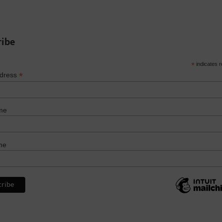
ribe
*
indicates r
*
ddress
me
me