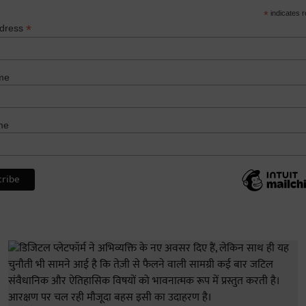
*
indicates r
*
ddress
me
me