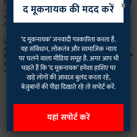
×
ये क्या बोल गए भाजपा विधायक सुनील मणि
द मूकनायक की मदद करें
तिवारी— "जय भीम गलत लोगों का नारा है..
क्रिमिनल पार्टी का नारा है...!"
Geetha Sunil Pillai
25 Mar 2025
4
min read
‘द मूकनायक’ जनवादी पत्रकारिता करता है.
भारत
यह संविधान, लोकतंत्र और सामाजिक न्याय
गुजरात में डॉ. अंबेडकर पर अमित शाह की
टिप्पणी के खिलाफ बहुजन समुदाय का विरोध
पर चलने वाला मीडिया समूह है. अगर आप भी
तेज, यूं दिखा रहे नाराज़गी...
चाहते हैं कि ‘द मूकनायक’ हमेशा हाशिए पर
Geetha Sunil Pillai
21 Dec 2024
खड़े लोगों की आवाज़ बुलंद करता रहे,
4
min read
बेजुबानों की पीड़ा दिखाते रहे तो सपोर्ट करें.
Read More
यहां सपोर्ट करें