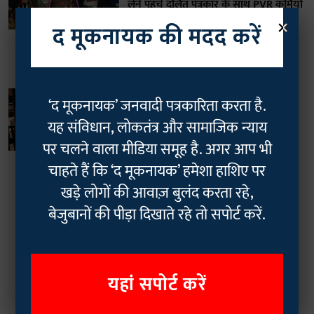
लेने पहुंचे दलित पत्रकार के साथ PVR कर्मियों
×
ने की मारपीट, वीडियो हुआ वायरल, मामला
द मूकनायक की मदद करें
दर्ज
Rajan Chaudhary
01 May 2025
3
min read
भारत
‘द मूकनायक’ जनवादी पत्रकारिता करता है.
विवादों के बीच आज रिलीज हुई ‘फुले’,
यह संविधान, लोकतंत्र और सामाजिक न्याय
ज्योतिराव का किरदार निभाने वाले प्रतीक
गांधी फिल्म को लेकर क्या सोचते हैं?
पर चलने वाला मीडिया समूह है. अगर आप भी
Rajan Chaudhary
25 Apr 2025
चाहते हैं कि ‘द मूकनायक’ हमेशा हाशिए पर
5
min read
खड़े लोगों की आवाज़ बुलंद करता रहे,
बेजुबानों की पीड़ा दिखाते रहे तो सपोर्ट करें.
Read More
यहां सपोर्ट करें