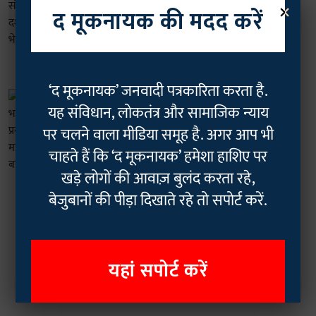
×
तमिलनाडु: दलितों के संघर्ष ने रचा इतिहास,
द मूकनायक की मदद करें
एक दशक बाद तोड़ी गई जातीय भेदभाव की
दीवार!
The Mooknayak
17 Feb 2024
3
min read
‘द मूकनायक’ जनवादी पत्रकारिता करता है.
दलित
यह संविधान, लोकतंत्र और सामाजिक न्याय
"दलितों के पैसों से भगवान को भोग नहीं
लगेगा, प्रसादी अपवित्र हो जाएगी," मामले में
पर चलने वाला मीडिया समूह है. अगर आप भी
FIR के एक महीने बाद भी नहीं हुई कार्रवाई!
चाहते हैं कि ‘द मूकनायक’ हमेशा हाशिए पर
Abdul Mahir
09 Feb 2024
5
min read
खड़े लोगों की आवाज़ बुलंद करता रहे,
बेजुबानों की पीड़ा दिखाते रहे तो सपोर्ट करें.
Read More
यहां सपोर्ट करें