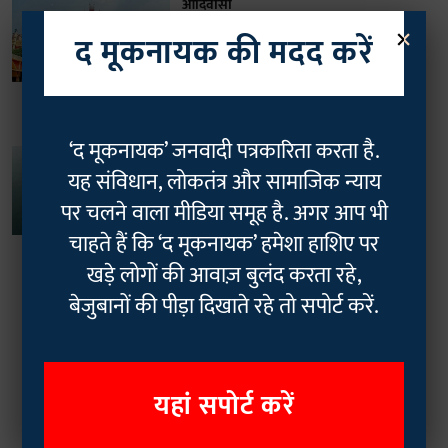
आदिवासी
×
ग्रेट निकोबार प्रोजेक्ट: कलकत्ता हाईकोर्ट ने
द मूकनायक की मदद करें
पीआईएल को माना सुनवाई योग्य,
आदिवासियों को बताया 'बेहद कमजोर'
Rajan Chaudhary
09 May 2026
4
min read
‘द मूकनायक’ जनवादी पत्रकारिता करता है.
आदिवासी
यह संविधान, लोकतंत्र और सामाजिक न्याय
ग्रेट निकोबार प्रोजेक्ट: विकास की चमक या
अस्तित्व का संकट? पुनर्वास के नए ड्राफ्ट ने
पर चलने वाला मीडिया समूह है. अगर आप भी
क्यों बढ़ाई आदिवासियों की धड़कनें!
चाहते हैं कि ‘द मूकनायक’ हमेशा हाशिए पर
Rajan Chaudhary
04 Apr 2026
खड़े लोगों की आवाज़ बुलंद करता रहे,
5
min read
बेजुबानों की पीड़ा दिखाते रहे तो सपोर्ट करें.
Read More
यहां सपोर्ट करें