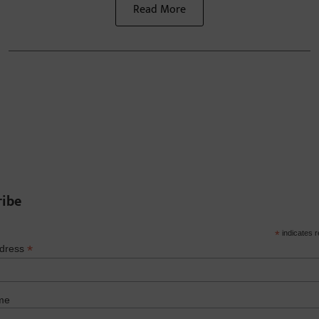
Read More
ribe
*
indicates r
*
ddress
me