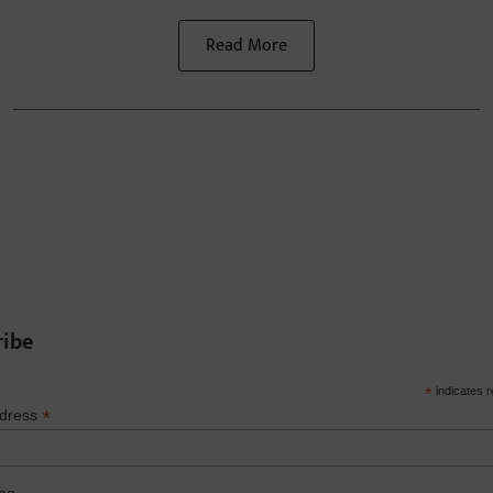
Read More
ribe
*
indicates r
*
ddress