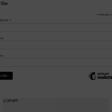
ribe
*
indicates r
*
ddress
me
me