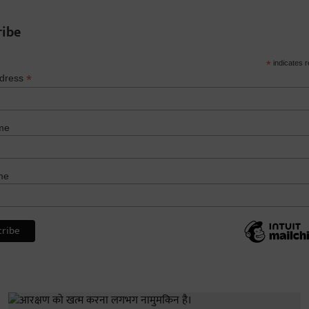
ribe
*
indicates r
*
ddress
me
me