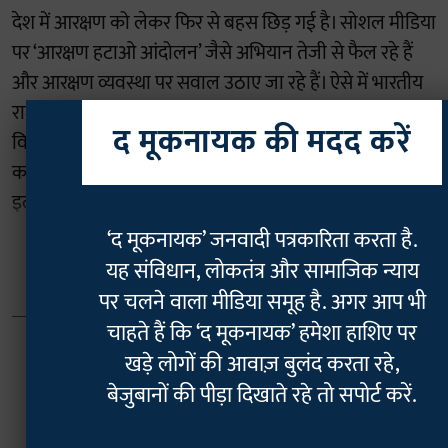
देश में आरक्षण को लेकर फिर से बहस छिड़ गई है। सोशल मीडिया
पर ‘आरक्षण हटाओ आंदोलन’ जैसे अभियान तेजी से फैल रहे हैं
और आरक्षण व्यवस्था पर सवाल उठाए जा रहे हैं। ऐसे में भारतीय
राजस्व सेवा (IRS) अधिकारी एम.एस. नेत्रपाल ने एक महत्वपूर्ण
द मूकनायक की मदद करें
विश्लेषण पेश किया है। उन्होंने साफ कहा है कि आरक्षण को खत्म
करना लगभग नामुमकिन है। नेत्रपाल ने आईआईटी मद्रास से
इलेक्ट्रिकल इंजीनियरिंग में बी-टेक और आईआईएम बैंगलोर ...
‘द मूकनायक’ जनवादी पत्रकारिता करता है.
Read More
यह संविधान, लोकतंत्र और सामाजिक न्याय
पर चलने वाला मीडिया समूह है. अगर आप भी
चाहते हैं कि ‘द मूकनायक’ हमेशा हाशिए पर
खड़े लोगों की आवाज़ बुलंद करता रहे,
बेजुबानों की पीड़ा दिखाते रहे तो सपोर्ट करें.