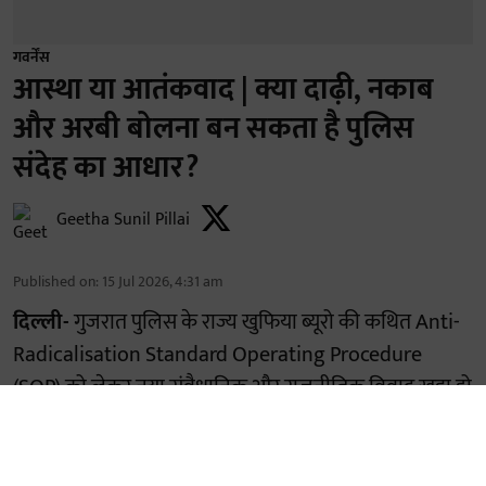
गवर्नेंस
आस्था या आतंकवाद | क्या दाढ़ी, नकाब
और अरबी बोलना बन सकता है पुलिस
संदेह का आधार?
Geetha Sunil Pillai
Published on
:
15 Jul 2026, 4:31 am
दिल्ली-
गुजरात पुलिस के राज्य खुफिया ब्यूरो की कथित Anti-
Radicalisation Standard Operating Procedure
(SOP) को लेकर नया संवैधानिक और राजनीतिक विवाद खड़ा हो
गया है। केरल के राज्यसभा सदस्य जॉन ब्रिटास ने गुजरात के
मुख्यमंत्री भूपेंद्र पटेल को एक पत्र लिखकर इसपर पर गहरी चिंता
व्यक्त की है। यह SOP 1 जून को जारी होने की बात कही जा रही