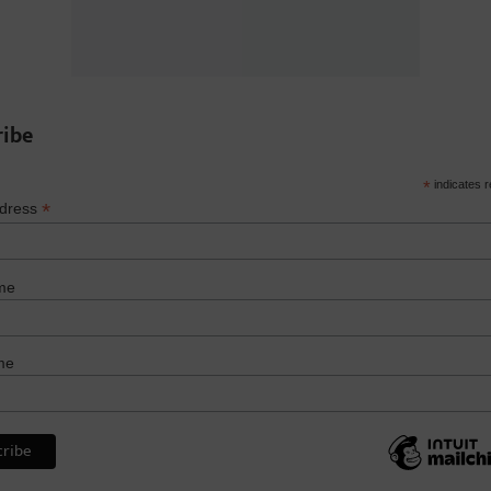
ribe
*
indicates r
*
ddress
me
me