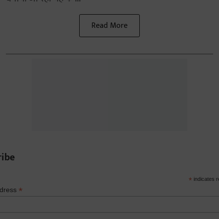
Read More
ribe
*
indicates r
*
ddress