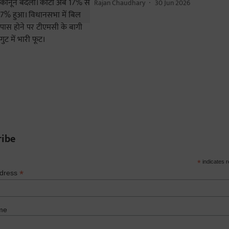
Rajan Chaudhary
30 Jun 2026
ribe
*
indicates r
*
ddress
me