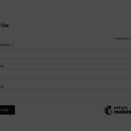
ribe
*
indicates r
*
ddress
me
me