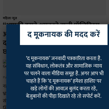
महिला न्यूज़
“आपकी डराने-धमकाने वाली पॉलिटिक्स
द मूकनायक की मदद करें
अब...”: नीट प्रोटेस्ट में शामिल JNU की
दानिश अली के गांव पहुंची पुलिस, निडर
छात्रा ने विडियो में दिया ये जवाब
‘द मूकनायक’ जनवादी पत्रकारिता करता है.
Geetha Sunil Pillai
यह संविधान, लोकतंत्र और सामाजिक न्याय
पर चलने वाला मीडिया समूह है. अगर आप भी
Published on
:
03 Aug 2026, 4:31 am
चाहते हैं कि ‘द मूकनायक’ हमेशा हाशिए पर
नई दिल्ली- जंतर मंतर पर नीट पेपर लीक और शिक्षा व्यवस्था में
खड़े लोगों की आवाज़ बुलंद करता रहे,
भ्रष्टाचार के खिलाफ चल रहे छात्र आंदोलन में सक्रिय जेएनयू छात्र
बेजुबानों की पीड़ा दिखाते रहे तो सपोर्ट करें.
संघ (जेएनयूएसयू) की संयुक्त सचिव दानिश अली के मध्य प्रदेश
स्थित गांव में पुलिस पहुंचकर उनके परिवार और गांव वालों से