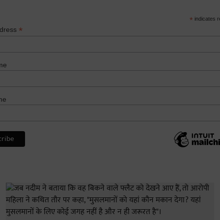
*
indicates r
*
ddress
me
me