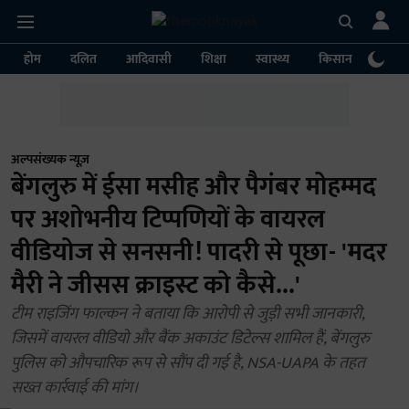
होम
दलित
आदिवासी
शिक्षा
स्वास्थ्य
किसान
पर्या
अल्पसंख्यक न्यूज़
बेंगलुरु में ईसा मसीह और पैगंबर मोहम्मद
पर अशोभनीय टिप्पणियों के वायरल
वीडियोज से सनसनी! पादरी से पूछा- 'मदर
मैरी ने जीसस क्राइस्ट को कैसे...'
टीम राइजिंग फाल्कन ने बताया कि आरोपी से जुड़ी सभी जानकारी,
जिसमें वायरल वीडियो और बैंक अकाउंट डिटेल्स शामिल हैं, बेंगलुरु
पुलिस को औपचारिक रूप से सौंप दी गई है, NSA-UAPA के तहत
सख्त कार्रवाई की मांग।