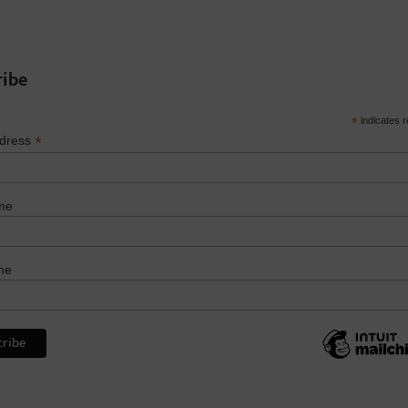
ribe
*
indicates r
*
ddress
me
me