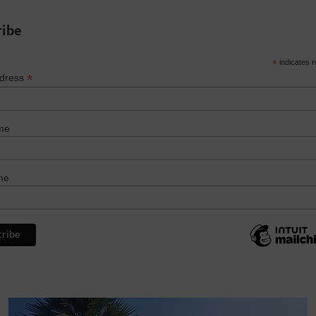
ribe
*
indicates r
*
ddress
me
me