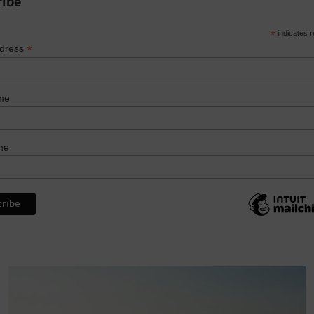
ribe
*
indicates r
*
ddress
me
me