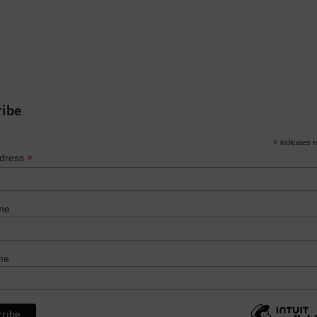
ribe
*
indicates r
*
ddress
me
me