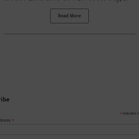
Read More
ribe
*
indicates r
*
ddress