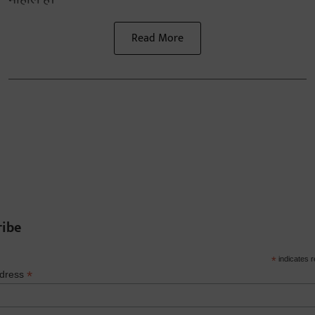
Read More
ribe
*
indicates r
*
ddress