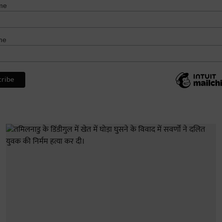
me
me