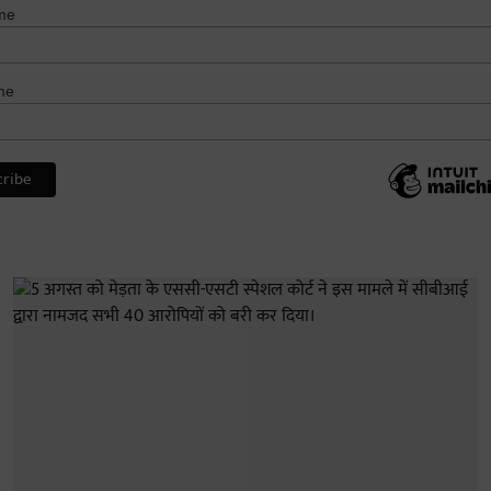
me
me