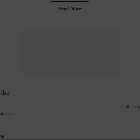
Read More
ribe
*
indicates r
*
ddress
me