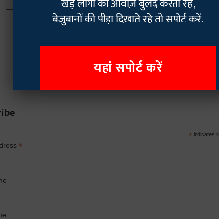
खड़े लोगों की आवाज़ बुलंद करता रहे,
बेजुबानों की पीड़ा दिखाते रहे तो सपोर्ट करें.
यहां सपोर्ट करें
ribe
*
indicates r
*
ddress
me
me