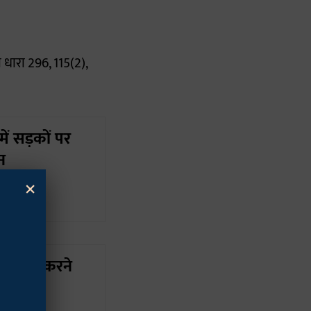
धारा 296, 115(2),
ं सड़कों पर
न
×
ा दावा करने
 दे डाली