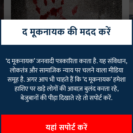
द मूकनायक की मदद करें
दलित
द
देवरिया में दलित मजदूर की संदिग्ध मौत: सपा जिलाध्यक्ष के बेटे-भाई
य
‘द मूकनायक’ जनवादी पत्रकारिता करता है. यह संविधान,
समेत चार पर हत्या का मुकदमा
द
लोकतंत्र और सामाजिक न्याय पर चलने वाला मीडिया
Rajan Chaudhary
11 Jul 2025
2
min read
Sa
समूह है. अगर आप भी चाहते हैं कि ‘द मूकनायक’ हमेशा
हाशिए पर खड़े लोगों की आवाज़ बुलंद करता रहे,
Read More
बेजुबानों की पीड़ा दिखाते रहे तो सपोर्ट करें.
यहां सपोर्ट करें