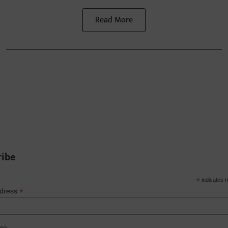
Read More
ribe
*
indicates r
*
ddress
me