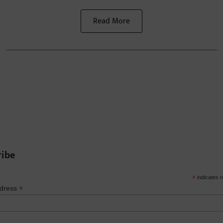
Read More
ribe
*
indicates r
*
ddress