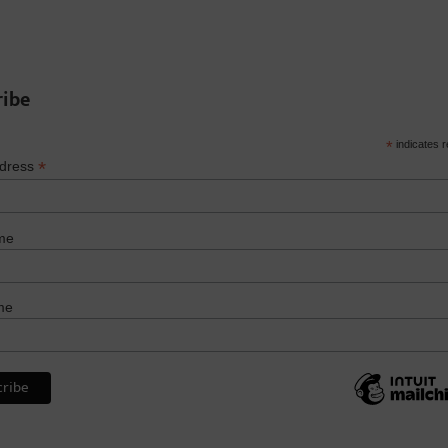
ribe
*
indicates r
*
ddress
me
me