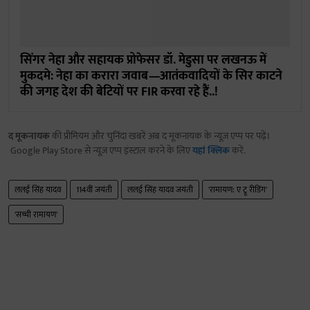
सिंगर नेहा और सहायक प्रोफेसर डॉ. मेडुसा पर लखनऊ में
मुकदमे: नेहा का करारा जवाब—आतंकवादियों के सिर काटने
की जगह देश की बेटियों पर FIR करवा रहे हैं..!
द मूकनायक
की प्रीमियम और चुनिंदा खबरें अब द मूकनायक के न्यूज़ एप्प पर पढ़ें।
Google Play Store से न्यूज़ एप्प इंस्टाल करने के लिए
यहां क्लिक
करें.
ललई सिंह यादव
114वीं जयंती
ललई सिंह यादव जयंती
'रामायण: ए ट्रू रीडिंग'
'सच्ची रामायण'