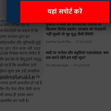
पुलिस एक्शन और जवानों की सुरक्षा के लिए
देशव्यापी प्रोटोकॉल बनाने की तैयारी
यहां सपोर्ट करें
Rajan Chaudhary
28 Jul 2026
गुजरात में मोदी की जनविरोधी नीतियों के
खिलाफ विरोध प्रदर्शन: सरकार को चेतावनी-
'नहीं सुधारे तो गृह युद्ध जैसी स्थिति'
Geetha Sunil Pillai
27 Jul 2026
वादों पर भरोसा और प्रवृत्तियां नज़रअंदाज़- कब
तक करते रहेंगे हम यही भूल?
The Mooknayak
07 Jul 2026