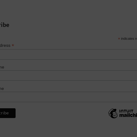
ribe
*
indicates r
*
ddress
me
me