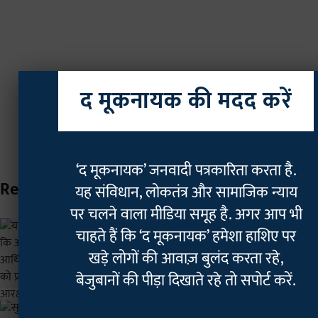
द मूकनायक की मदद करें
Show Comments
‘द मूकनायक’ जनवादी पत्रकारिता करता है.
Related Stories
यह संविधान, लोकतंत्र और सामाजिक न्याय
पर चलने वाला मीडिया समूह है. अगर आप भी
SC/ST में ‘क्रीमी लेयर’ लागू करने को लेकर केंद्र
चाहते हैं कि ‘द मूकनायक’ हमेशा हाशिए पर
का विरोध, कहा- आरक्षण का आधार सिर्फ
आर्थिक स्थिति नहीं | सुप्रीम कोर्ट में दी ये दलीलें
खड़े लोगों की आवाज़ बुलंद करता रहे,
Geetha Sunil Pillai
17 hours ago
बेजुबानों की पीड़ा दिखाते रहे तो सपोर्ट करें.
विरोध-प्रदर्शनों पर सुप्रीम कोर्ट का सख्त रुख: