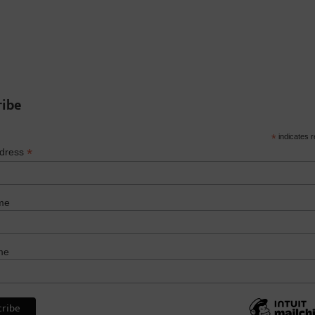
ribe
*
indicates r
*
ddress
me
me