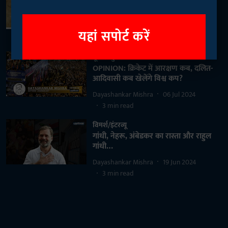
आप BJP के वोटर तो हो सकते हैं, लेकिन
2024 में मनुस्मृति के समर्थक कैसे होंगे?
Dayashankar Mishra
19 Jul 2024
यहां सपोर्ट करें
3
min read
मूक से मुखर
OPINION: क्रिकेट में आरक्षण कब, दलित-
आदिवासी कब खेलेंगे विश्व कप?
Dayashankar Mishra
06 Jul 2024
3
min read
विमर्श/इंटरव्यू
गांधी, नेहरू, अंबेडकर का रास्ता और राहुल
गांधी…
Dayashankar Mishra
19 Jun 2024
3
min read