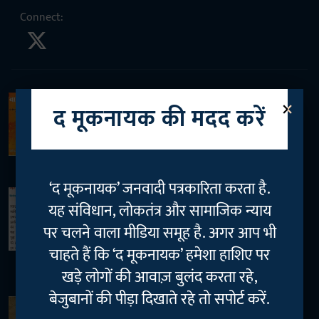
Connect
:
×
मूक से मुखर
द मूकनायक की मदद करें
संविधान को चुनौती देते धीरेंद्र शास्त्री और
समाज की चुप्पी
Dayashankar Mishra
20 Sep 2025
2
min read
‘द मूकनायक’ जनवादी पत्रकारिता करता है.
विमर्श/इंटरव्यू
यह संविधान, लोकतंत्र और सामाजिक न्याय
ज्ञानपीठ नहीं, हताशा के साथ खड़े होने का
वक़्त है — कवि विनोद कुमार शुक्ल से एक
पर चलने वाला मीडिया समूह है. अगर आप भी
विनम्र अपील
चाहते हैं कि ‘द मूकनायक’ हमेशा हाशिए पर
Dayashankar Mishra
26 Mar 2025
खड़े लोगों की आवाज़ बुलंद करता रहे,
3
min read
बेजुबानों की पीड़ा दिखाते रहे तो सपोर्ट करें.
मूक से मुखर