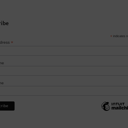
ribe
*
indicates r
*
ddress
me
me