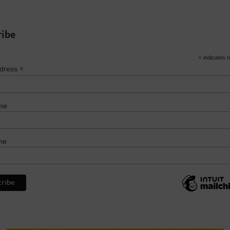
ribe
*
indicates r
*
ddress
me
me