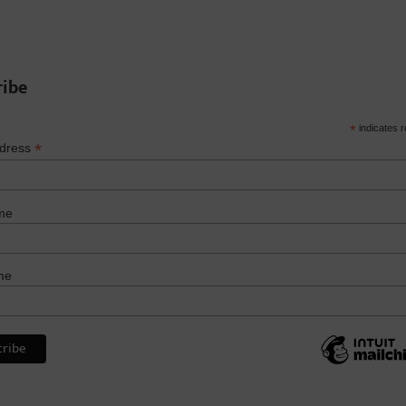
ribe
*
indicates r
*
ddress
me
me