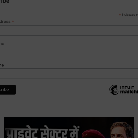
ribe
*
indicates r
*
ddress
me
me