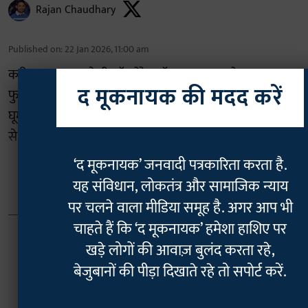
Rajan Chaudhary
Published on
:
22 Jan 2026, 11:00 am
करीब 5 साल पहले ही कॉरपोरेट लॉयर का काम छोड़ कर अब
द मूकनायक की मदद करें
फुल टाइमर कंटेंट क्रिएटर बन चुकीं ख्याति श्री नईं-नईं जगहों पर
घूमने, लोगों से मिलने-बातें करने और जीवन के हर पल को खुशी
से जीने के तमाम झलकियों पर कंटेंट बनाती हैं।
‘द मूकनायक’ जनवादी पत्रकारिता करता है.
Read More
यह संविधान, लोकतंत्र और सामाजिक न्याय
पर चलने वाला मीडिया समूह है. अगर आप भी
चाहते हैं कि ‘द मूकनायक’ हमेशा हाशिए पर
खड़े लोगों की आवाज़ बुलंद करता रहे,
बेजुबानों की पीड़ा दिखाते रहे तो सपोर्ट करें.