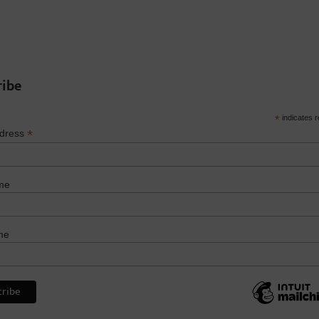
ribe
*
indicates r
*
ddress
me
me