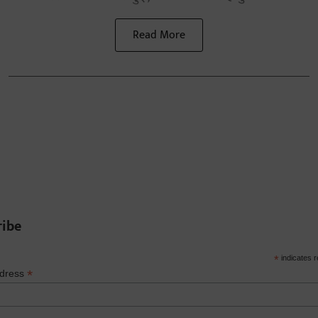
Read More
ribe
*
indicates r
*
ddress