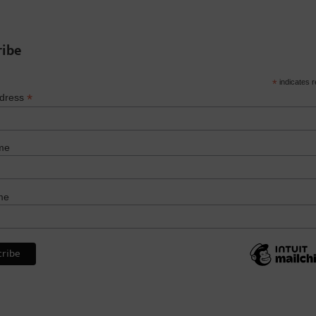
ribe
*
indicates r
*
ddress
me
me