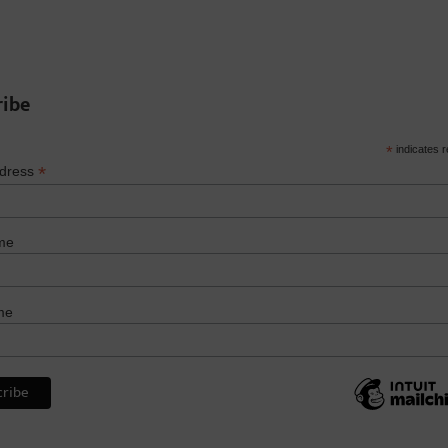
ribe
*
indicates r
*
ddress
me
me