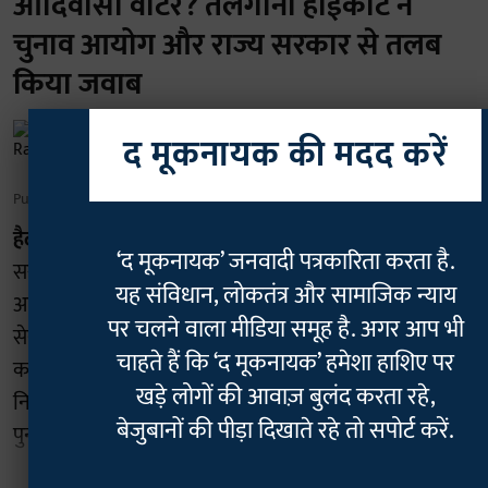
आदिवासी वोटर? तेलंगाना हाईकोर्ट ने
चुनाव आयोग और राज्य सरकार से तलब
किया जवाब
Rajan Chaudhary
द मूकनायक की मदद करें
Published on
:
07 Aug 2026, 7:11 am
हैदराबाद:
तेलंगाना उच्च न्यायालय ने चुनाव आयोग और राज्य
‘द मूकनायक’ जनवादी पत्रकारिता करता है.
सरकार को एक बेहद अहम निर्देश जारी किया है। कोर्ट ने
यह संविधान, लोकतंत्र और सामाजिक न्याय
आदिवासी अधिकारों के लिए काम करने वाले संगठन 'आदिवासी
पर चलने वाला मीडिया समूह है. अगर आप भी
सेना' की एक जनहित याचिका पर दोनों से विस्तृत जवाब दाखिल
चाहते हैं कि ‘द मूकनायक’ हमेशा हाशिए पर
करने को कहा है। इस याचिका में चुनाव अधिकारियों को यह
खड़े लोगों की आवाज़ बुलंद करता रहे,
निर्देश देने की मांग की गई है कि वर्तमान में चल रहे विशेष गहन
बेजुबानों की पीड़ा दिखाते रहे तो सपोर्ट करें.
पुनरीक्षण (एसआईआर) अभियान के दौरान एजेंसी क्षेत् ...