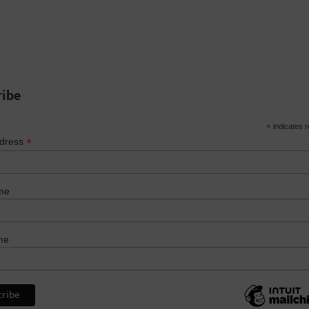
ribe
*
indicates r
*
ddress
me
me