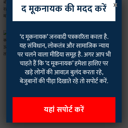
×
दलित रोहित वेमुला पर बीजेपी मंत्री के बयान
द मूकनायक की मदद करें
की हो रही आलोचना, जानिए क्या है मामला?
Ayanabha Banerjee
09 May 2024
5
min read
दलित
‘द मूकनायक’ जनवादी पत्रकारिता करता है.
रोहित वेमुला केसः क्लोजर रिपोर्ट पर मां-भाई
यह संविधान, लोकतंत्र और सामाजिक न्याय
ने उठाए सवाल, जानिए अब तक क्या हुआ?
पर चलने वाला मीडिया समूह है. अगर आप भी
Arun Kumar Verma
06 May 2024
3
min read
चाहते हैं कि ‘द मूकनायक’ हमेशा हाशिए पर
खड़े लोगों की आवाज़ बुलंद करता रहे,
Read More
बेजुबानों की पीड़ा दिखाते रहे तो सपोर्ट करें.
यहां सपोर्ट करें