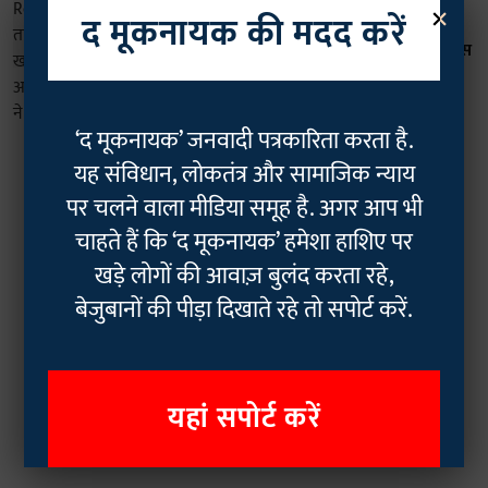
×
गुजरात: Instagram Reel में हिडमा का
द मूकनायक की मदद करें
किया तारीफ! देश की संप्रभुता को खतरे में
डालने के आरोप में आदिवासी युवक को पुलिस
ने भेजा जेल
Rajan Chaudhary
11 Dec 2025
3
min read
‘द मूकनायक’ जनवादी पत्रकारिता करता है.
यह संविधान, लोकतंत्र और सामाजिक न्याय
पर चलने वाला मीडिया समूह है. अगर आप भी
चाहते हैं कि ‘द मूकनायक’ हमेशा हाशिए पर
खड़े लोगों की आवाज़ बुलंद करता रहे,
बेजुबानों की पीड़ा दिखाते रहे तो सपोर्ट करें.
यहां सपोर्ट करें