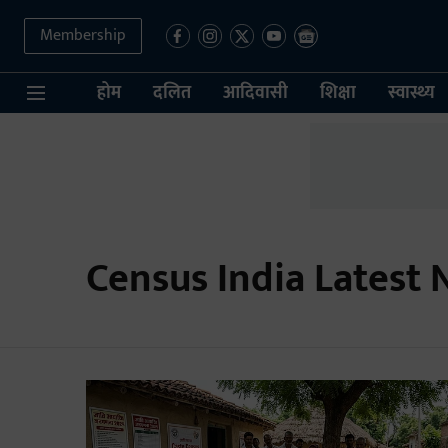
Membership
होम
दलित
आदिवासी
शिक्षा
स्वास्थ्य
Census India Latest