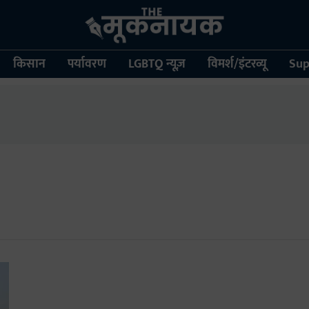
किसान
पर्यावरण
LGBTQ न्यूज़
विमर्श/इंटरव्यू
Sup