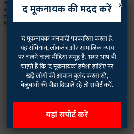
×
ग्राउंड रिपोर्ट: आर्थिक परेशानियों से जूझ रहा
द मूकनायक की मदद करें
रोहित का परिवार, मुंडका में सीवर सफाई के
दौरान जहरीली गैस से हुई थी मौत
Saurav Singh
01 Oct 2022
7
min read
‘द मूकनायक’ जनवादी पत्रकारिता करता है.
यह संविधान, लोकतंत्र और सामाजिक न्याय
पर चलने वाला मीडिया समूह है. अगर आप भी
चाहते हैं कि ‘द मूकनायक’ हमेशा हाशिए पर
खड़े लोगों की आवाज़ बुलंद करता रहे,
बेजुबानों की पीड़ा दिखाते रहे तो सपोर्ट करें.
यहां सपोर्ट करें