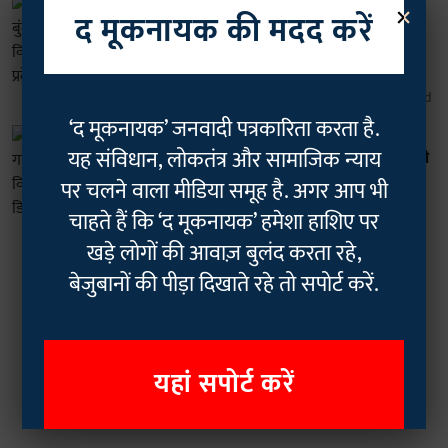
×
आदिवासी
द मूकनायक की मदद करें
मध्य प्रदेश: विंध्य और बुंदेलखंड के बाद
आदिवासी विधायक ने शुरू की भील प्रदेश
गठन की मांग
Ankit Pachauri
17 Jan 2024
4
min read
‘द मूकनायक’ जनवादी पत्रकारिता करता है.
आदिवासी
यह संविधान, लोकतंत्र और सामाजिक न्याय
मध्य प्रदेश: पहली बार चुने गए इस आदिवासी
MLA ने विधानसभा में रख दी ये डिमांड!
पर चलने वाला मीडिया समूह है. अगर आप भी
Ankit Pachauri
22 Dec 2023
चाहते हैं कि ‘द मूकनायक’ हमेशा हाशिए पर
4
min read
खड़े लोगों की आवाज़ बुलंद करता रहे,
बेजुबानों की पीड़ा दिखाते रहे तो सपोर्ट करें.
Read More
यहां सपोर्ट करें