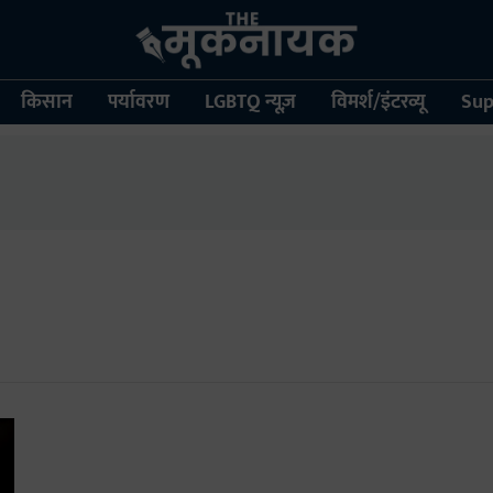
किसान
पर्यावरण
LGBTQ न्यूज़
विमर्श/इंटरव्यू
Sup