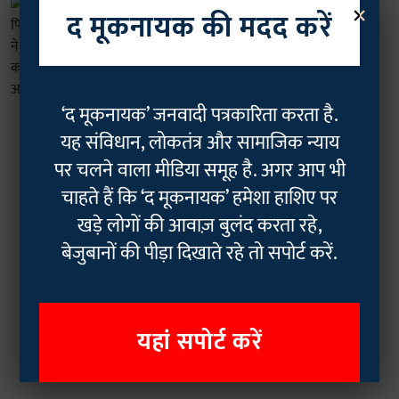
×
आदिवासी
द मूकनायक की मदद करें
ग्रेट निकोबार प्रोजेक्ट पर फिर घमासान,
जयराम रमेश ने सरकार पर साधा निशाना,
कहा - 'आदिवासियों का अस्तित्व खतरे में'
Rajan Chaudhary
16 Sep 2025
3
min read
‘द मूकनायक’ जनवादी पत्रकारिता करता है.
यह संविधान, लोकतंत्र और सामाजिक न्याय
पर चलने वाला मीडिया समूह है. अगर आप भी
चाहते हैं कि ‘द मूकनायक’ हमेशा हाशिए पर
खड़े लोगों की आवाज़ बुलंद करता रहे,
बेजुबानों की पीड़ा दिखाते रहे तो सपोर्ट करें.
यहां सपोर्ट करें