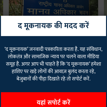
द मूकनायक की मदद करें
शिक्षा
रा
हरियाणा की अशोका यूनिवर्सिटी में दो छात्रों की मौत पर
"
‘द मूकनायक’ जनवादी पत्रकारिता करता है. यह संविधान,
एनएचआरसी ने मांगी रिपोर्ट
यू
क
लोकतंत्र और सामाजिक न्याय पर चलने वाला मीडिया
The Mooknayak
26 May 2025
2
min read
Ge
समूह है. अगर आप भी चाहते हैं कि ‘द मूकनायक’ हमेशा
हाशिए पर खड़े लोगों की आवाज़ बुलंद करता रहे,
Read More
बेजुबानों की पीड़ा दिखाते रहे तो सपोर्ट करें.
यहां सपोर्ट करें