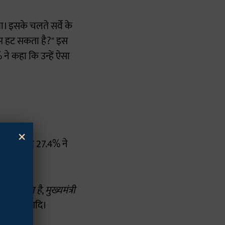
ा। इसके चलते सर्वे के
ाम हट सकता है?" इस
 ने कहा कि उन्हें ऐसा
×
करता है, तो 27.4% ने
ा नहीं है।
ा नेता कौन है
,
मुख्यमंत्री
ा चाहिए
आदि।