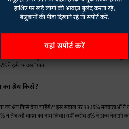
हाशिए पर खड़े लोगों की आवाज़ बुलंद करता रहे,
बसे लोकप्रिय नेता नरेंद्र मोदी
बेजुबानों की पीड़ा दिखाते रहे तो सपोर्ट करें.
कि प्रधानमंत्री नरेंद्र मोदी 47.5% दलित मतदाताओं के लिए सबसे पसंदीदा रा
ेस नेता राहुल गांधी को पसंद किया, जबकि 12% ने अन्य नेताओं के न
यहां सपोर्ट करें
शन को लेकर राय बंटी हुई दिखी। जहां 48% उत्तरदाताओं ने नीतीश कु
5% ने इसे “अच्छा” माना।
का श्रेय किसे?
 श्रेय किसे देना चाहेंगे?" इस सवाल पर 33.15% मतदाताओं ने नरें
7% ने तेजस्वी यादव का नाम लिया। वहीं करीब 8% ने अन्य नेताओं क