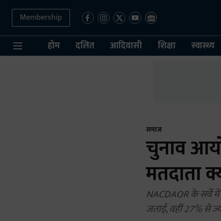
Membership
होम
दलित
आदिवासी
शिक्षा
स्वास्थ्य
समाज
चुनाव आयो
मतदाता क्य
NACDAOR के सर्वे में
जताई, वहीं 27% से ज्