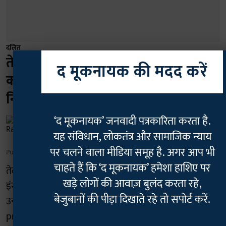
दलित
तेलंगाना: दक्षिणपंथी क्रिएटर से 'डॉक्सिंग'
द मूकनायक की मदद करें
का शिकार हुए दलित इन्फ्लुएंसर अजय,
निजी जानकारी किया गया लीक
‘द मूकनायक’ जनवादी पत्रकारिता करता है.
Rajan Chaudhary
यह संविधान, लोकतंत्र और सामाजिक न्याय
पर चलने वाला मीडिया समूह है. अगर आप भी
Published on
:
06 Aug 2026, 7:40 am
चाहते हैं कि ‘द मूकनायक’ हमेशा हाशिए पर
तेलंगाना के मशहूर तेलुगु कंटेंट क्रिएटर अजय राधा कुमार का
खड़े लोगों की आवाज़ बुलंद करता रहे,
इंस्टाग्राम अकाउंट बुधवार, 5 अगस्त को सस्पेंड कर दिया गया।
बेजुबानों की पीड़ा दिखाते रहे तो सपोर्ट करें.
उन पर इंस्टाग्राम की “Terms of Use on intellectual
property” के उल्लंघन का आरोप लगा है। यह कार्रवाई एक