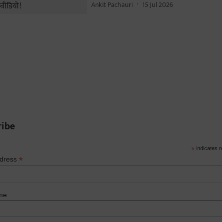
Ankit Pachauri
15 Jul 2026
ribe
*
indicates r
*
ddress
me