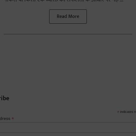
Read More
ribe
*
indicates r
*
ddress