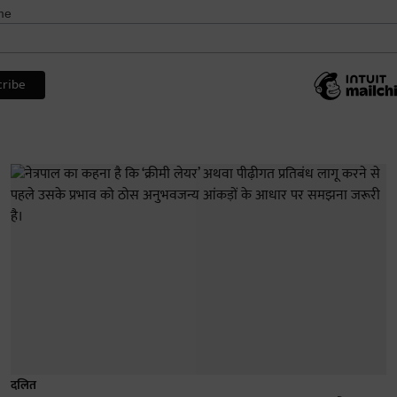
me
दलित