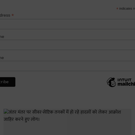
*
indicates r
*
ddress
me
me