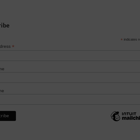
ribe
*
indicates r
*
ddress
me
me